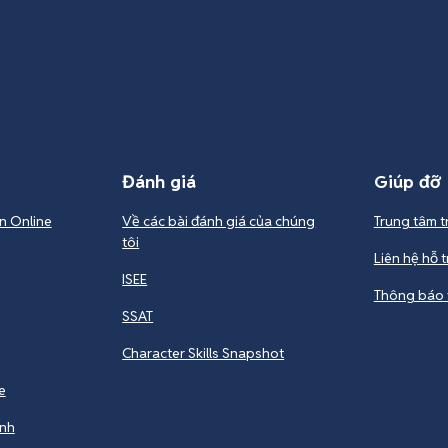
Đánh giá
Giúp đỡ
n Online
Về các bài đánh giá của chúng
Trung tâm t
tôi
Liên hệ hỗ t
ISEE
Thông báo 
SSAT
Character Skills Snapshot
e
ynh