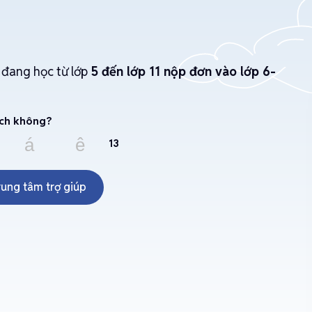
 đang học từ lớp
5 đến lớp 11 nộp đơn vào lớp 6-
ích không?
 cái lên
13
rung tâm trợ giúp