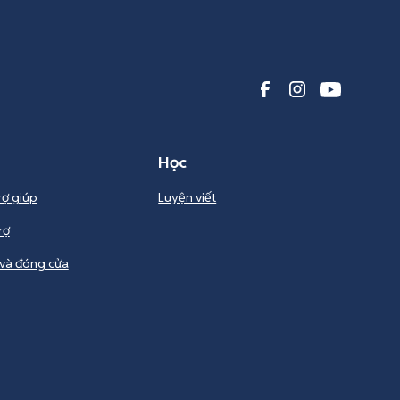
Học
rợ giúp
Luyện viết
rợ
và đóng cửa