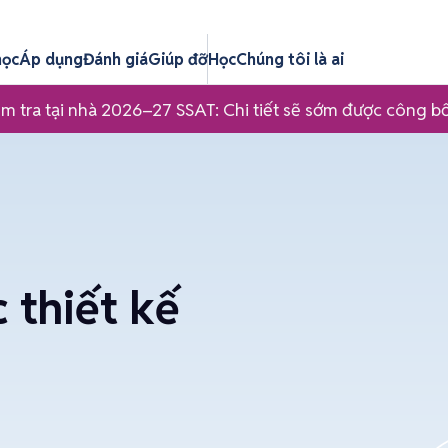
học
Áp dụng
Đánh giá
Giúp đỡ
Học
Chúng tôi là ai
m tra tại nhà 2026–27 SSAT: Chi tiết sẽ sớm được công b
 thiết kế