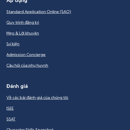
Áp dụng
Standard Application Online (SAO)
Quy trình đăng ký
Mẹo & Lời khuyên
Sự kiện
Admission Concierge
Câu hỏi của phụ huynh
Đánh giá
Về các bài đánh giá của chúng tôi
ISEE
SSAT
Character Skills Snapshot